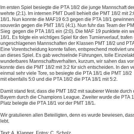
Im ersten Spiel besiegte die PTA 18/2 die junge Mannschaft de
wehrte (2:1). Im internen PMT Duell behielt die PMT 18/2 mit
18/1. Nun konnte die MAF19 6:3 gegen die PTA 18/1 gewinnen.
souverän gegen die PMT 18/1 (4:1). Nun fuhr das Team der PM
Sieg gegen die PTA 18/1 ein (2:0). Die MAF 19 punktete ein w
18/1. Es folgte ein wichtiges Spiel für den Turnierverlauf, trafen
ungeschlagenen Mannschaften der Klassen PMT 18/2 und PTA 1
Eine Vorentscheidung konnte fallen, entsprechend motiviert u
an dieses Spiel. Es gab wechselnde Führungen, tolle Einzela
wunderbares Mannschaftsverhalten, kurzum, wir sahen das vo
konnte dies die PMT 18/2 mit 3:2 für sich entscheiden. In den 
einmal sehr viele Tore, so besiegte die PTA 18/1 die PMT 18/2
mit ebenfalls 5:0 und die PTA 18/2 die PTA 18/1 mit 5:2.
Damit stand fest, dass die PMT 18/2 mit sauberer Weste durch d
Bayern durch die Champions League. Zweiter wurde die PTA 18
Platz belegte die PTA 18/1 vor der PMT 18/1.
Wir gratulieren allen Beteiligten, denn es wurde bewiesen, dass
lebt.
Text: A. Klapper Fotos: C. Scholz